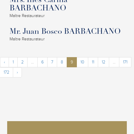
Mrs. Ines Carina
BARBACHANO
Maître Restaurateur
Mr. Juan Bosco BARBACHANO
Maître Restaurateur
‹
1
2
...
6
7
8
9
10
11
12
...
171
172
›