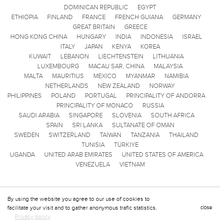
DOMINICAN REPUBLIC
EGYPT
ETHIOPIA
FINLAND
FRANCE
FRENCH GUIANA
GERMANY
GREAT BRITAIN
GREECE
HONG KONG CHINA
HUNGARY
INDIA
INDONESIA
ISRAEL
ITALY
JAPAN
KENYA
KOREA
KUWAIT
LEBANON
LIECHTENSTEIN
LITHUANIA
LUXEMBOURG
MACAU SAR, CHINA
MALAYSIA
MALTA
MAURITIUS
MEXICO
MYANMAR
NAMIBIA
NETHERLANDS
NEW ZEALAND
NORWAY
PHILIPPINES
POLAND
PORTUGAL
PRINCIPALITY OF ANDORRA
PRINCIPALITY OF MONACO
RUSSIA
SAUDI ARABIA
SINGAPORE
SLOVENIA
SOUTH AFRICA
SPAIN
SRI LANKA
SULTANATE OF OMAN
SWEDEN
SWITZERLAND
TAIWAN
TANZANIA
THAILAND
TUNISIA
TÜRKIYE
UGANDA
UNITED ARAB EMIRATES
UNITED STATES OF AMERICA
VENEZUELA
VIETNAM
By using the website you agree to our use of cookies to
facilitate your visit and to gather anonymous trafic statistics.
close
Privacy policy