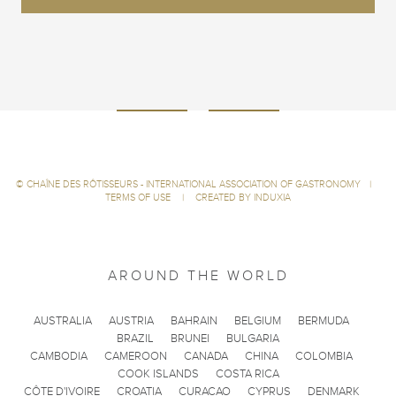
©
CHAÎNE DES RÔTISSEURS - INTERNATIONAL ASSOCIATION OF GASTRONOMY
|
TERMS OF USE
|
CREATED BY INDUXIA
AROUND THE WORLD
AUSTRALIA
AUSTRIA
BAHRAIN
BELGIUM
BERMUDA
BRAZIL
BRUNEI
BULGARIA
CAMBODIA
CAMEROON
CANADA
CHINA
COLOMBIA
COOK ISLANDS
COSTA RICA
CÔTE D'IVOIRE
CROATIA
CURACAO
CYPRUS
DENMARK