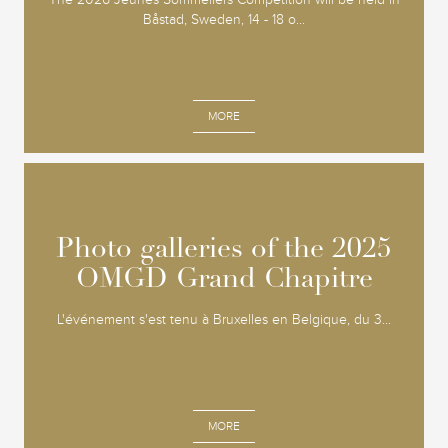
Båstad, Sweden, 14 - 18 o...
MORE
Photo galleries of the 2025
Photo galleries of the 2025
OMGD Grand Chapitre
OMGD Grand Chapitre
L'événement s'est tenu à Bruxelles en Belgique, du 3...
MORE