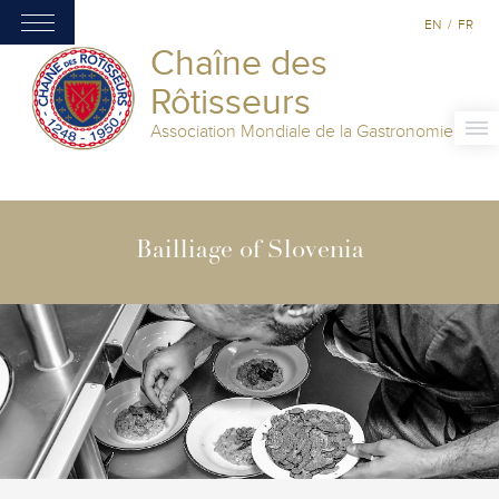
EN
/
FR
Chaîne des
Rôtisseurs
Association Mondiale de la Gastronomie
Bailliage of Slovenia